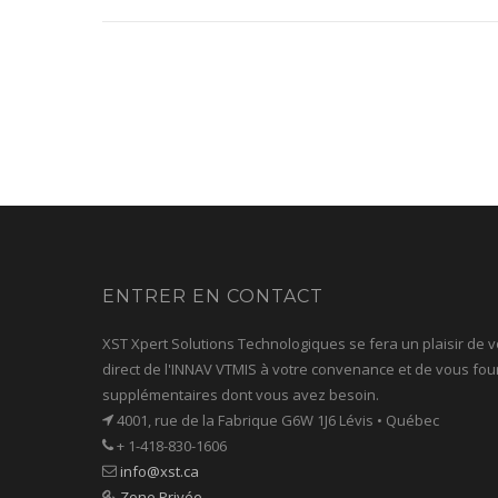
ENTRER EN CONTACT
XST Xpert Solutions Technologiques se fera un plaisir de 
direct de l'INNAV VTMIS à votre convenance et de vous fourn
supplémentaires dont vous avez besoin.
4001, rue de la Fabrique G6W 1J6 Lévis • Québec
+ 1-418-830-1606
info@xst.ca
Zone Privée